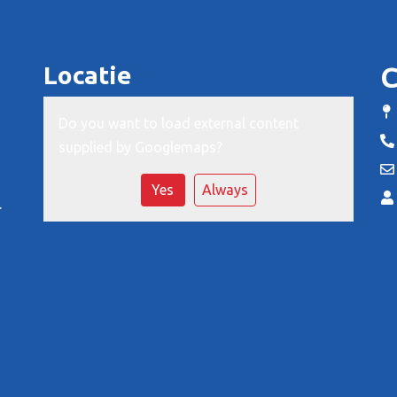
Locatie
C
Do you want to load external content
supplied by
Googlemaps
?
Yes
Always
.