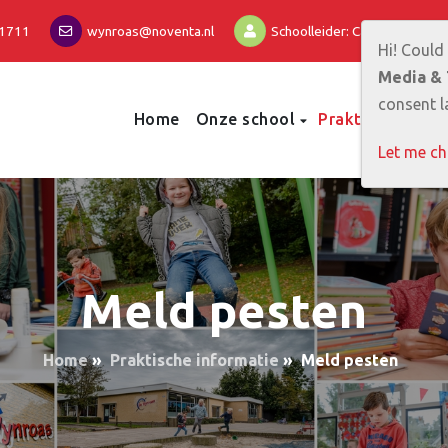
1711
wynroas@noventa.nl
Schoolleider: Carolien Glastra
Hi! Could
Media & 
consent la
Home
Onze school
Praktische info
Let me c
Meld pesten
Home
»
Praktische informatie
»
Meld pesten