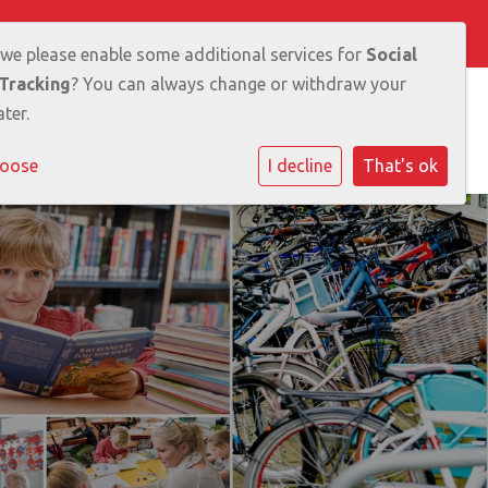
 we please enable some additional services for
Social
Tracking
? You can always change or withdraw your
ter.
rmatie
Ouders
Leerlingen
Contact
hoose
I decline
That's ok