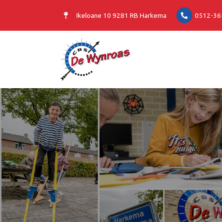
Ikeloane 10 9281 RB Harkema
0512-36