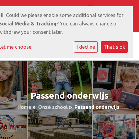
Ikeloane 10 9281 RB Harkema
0512-361711
Hi! Could we please enable some additional services for
E-mailadres
Social Media & Tracking
? You can always change or
withdraw your consent later.
Let me choose
I decline
That's ok
Passend onderwijs
Home
»
Onze school
»
Passend onderwijs